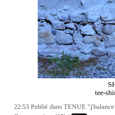
SH
tee-sh
22:53 Publié dans
TENUE "j'balance m