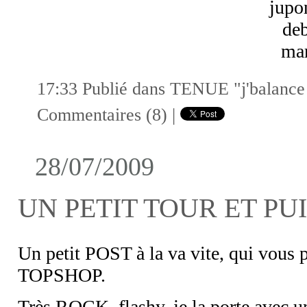
jupon
de
mar
17:33 Publié dans
TENUE "j'balance m
Commentaires (8)
|
28/07/2009
UN PETIT TOUR ET PUIS
Un petit POST à la va vite, qui vo
TOPSHOP.
Très ROCK, flashy, je la porte avec 