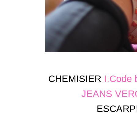
CHEMISIER
I.Code 
JEANS
VER
ESCARP