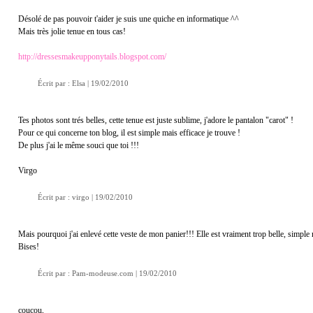
Désolé de pas pouvoir t'aider je suis une quiche en informatique ^^
Mais très jolie tenue en tous cas!
http://dressesmakeupponytails.blogspot.com/
Écrit par :
Elsa
| 19/02/2010
Tes photos sont trés belles, cette tenue est juste sublime, j'adore le pantalon "carot" !
Pour ce qui concerne ton blog, il est simple mais efficace je trouve !
De plus j'ai le même souci que toi !!!
Virgo
Écrit par :
virgo
| 19/02/2010
Mais pourquoi j'ai enlevé cette veste de mon panier!!! Elle est vraiment trop belle, simple 
Bises!
Écrit par :
Pam-modeuse.com
| 19/02/2010
coucou,