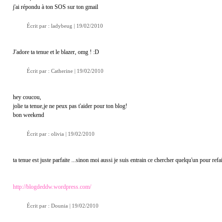
j'ai répondu à ton SOS sur ton gmail
Écrit par : ladybeug | 19/02/2010
J'adore ta tenue et le blazer, omg ! :D
Écrit par :
Catherine
| 19/02/2010
hey coucou,
jolie ta tenue,je ne peux pas t'aider pour ton blog!
bon weekend
Écrit par : olivia | 19/02/2010
ta tenue est juste parfaite ...sinon moi aussi je suis entrain ce chercher quelqu'un pour ref
http://blogdeddw.wordpress.com/
Écrit par :
Dounia
| 19/02/2010