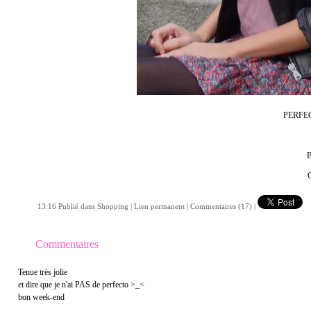
PERFE
13:16 Publié dans
Shopping
|
Lien permanent
|
Commentaires (17)
|
Commentaires
Tenue très jolie
et dire que je n'ai PAS de perfecto >_<
bon week-end