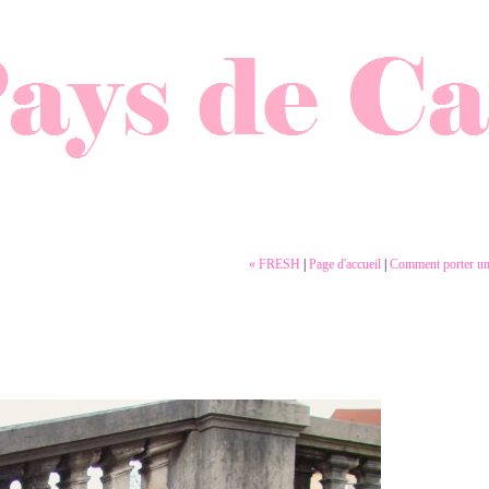
« FRESH
|
Page d'accueil
|
Comment porter u