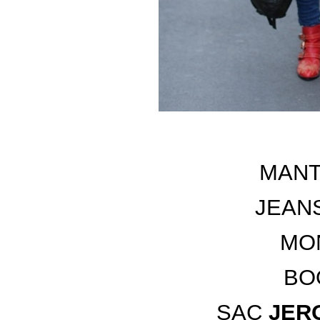
MAN
JEAN
MO
BO
SAC
JER