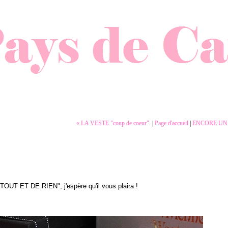
« LA VESTE "coup de coeur".
|
Page d'accueil
|
ENCORE UN 
 TOUT ET DE RIEN", j'espère qu'il vous plaira !