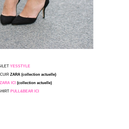
GILET
YESSTYLE
 CUIR
ZARA (collection actuelle)
ZARA ICI
(collection actuelle)
SHIRT
PULL&BEAR ICI