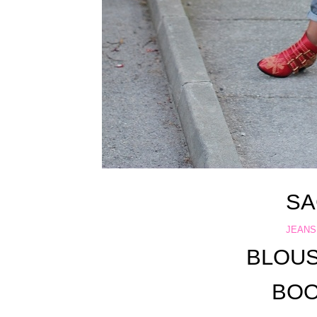
S
JEANS
BLOU
BO