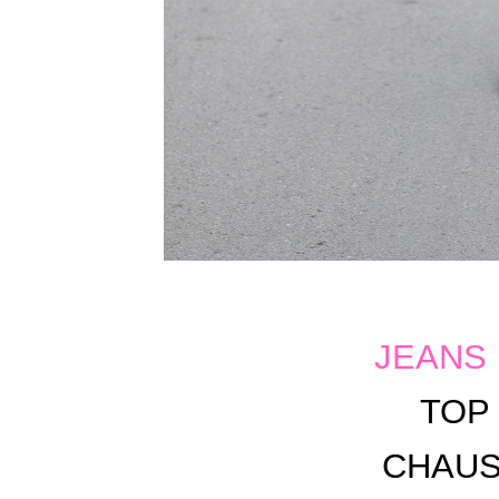
JEANS
TOP
CHAU