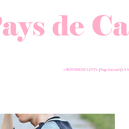
« BOYFRIEND LEVI'S.
|
Page d'accueil
|
LA 