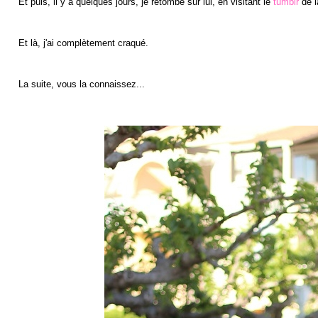
Et puis, il y a quelques jours, je retombe sur lui, en visitant le
tumblr
de l
Et là, j'ai complètement craqué.
La suite, vous la connaissez...