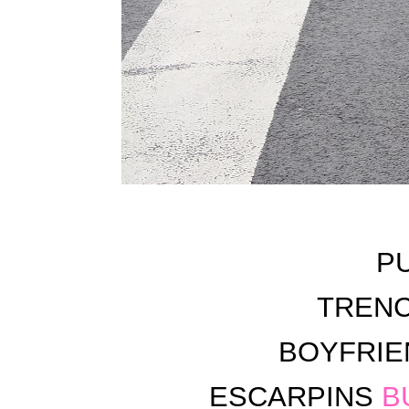
P
TREN
BOYFRIE
ESCARPINS
B